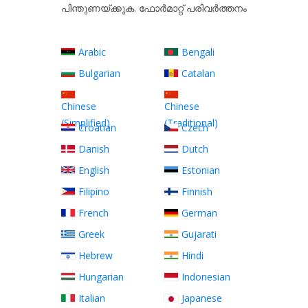
പിന്തുണയ്ക്കുക. ഫോർമാറ്റ് പരിവർത്തനം
Arabic
Bengali
Bulgarian
Catalan
Chinese
Chinese
(Simplified)
(Traditional)
Croatian
Czech
Danish
Dutch
English
Estonian
Filipino
Finnish
French
German
Greek
Gujarati
Hebrew
Hindi
Hungarian
Indonesian
Italian
Japanese