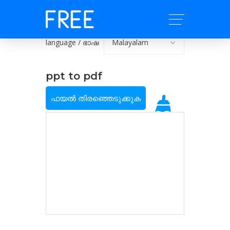
language / ഭാഷ
ppt to pdf
ഫയൽ തിരഞ്ഞെടുക്കുക