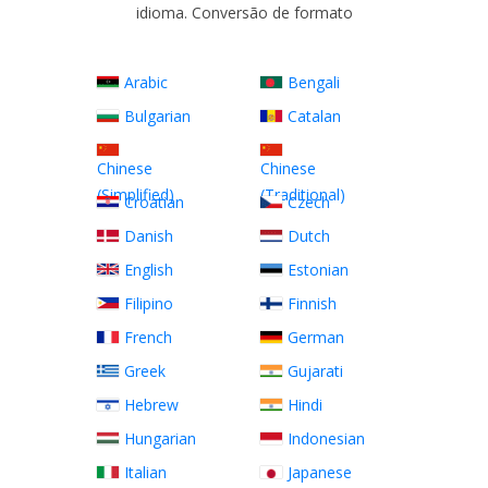
idioma. Conversão de formato
Arabic
Bengali
Bulgarian
Catalan
Chinese
Chinese
(Simplified)
(Traditional)
Croatian
Czech
Danish
Dutch
English
Estonian
Filipino
Finnish
French
German
Greek
Gujarati
Hebrew
Hindi
Hungarian
Indonesian
Italian
Japanese