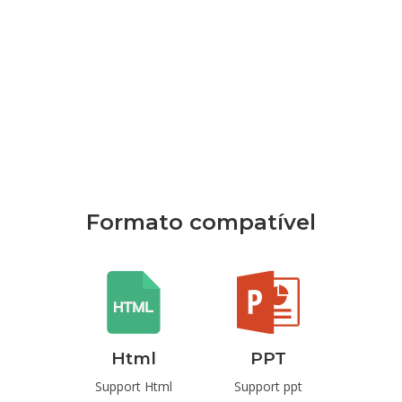
Formato compatível
rd
Html
PPT
P
t Word
Support Html
Support ppt
Suppo