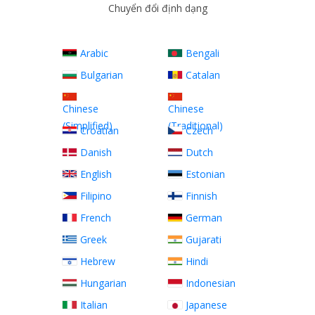
Chuyển đổi định dạng
Arabic
Bengali
Bulgarian
Catalan
Chinese
Chinese
(Simplified)
(Traditional)
Croatian
Czech
Danish
Dutch
English
Estonian
Filipino
Finnish
French
German
Greek
Gujarati
Hebrew
Hindi
Hungarian
Indonesian
Italian
Japanese