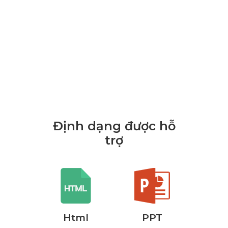
Định dạng được hỗ
trợ
rd
Html
PPT
P