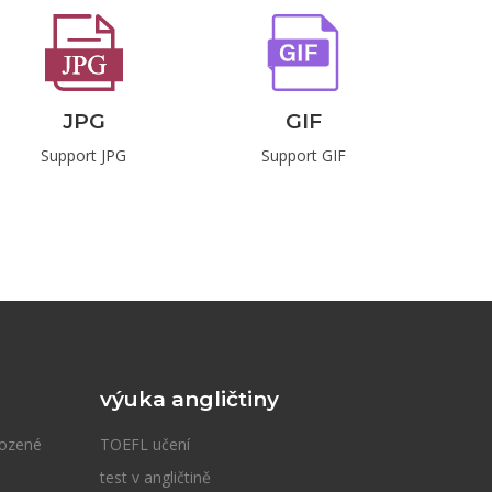
JPG
GIF
Support JPG
Support GIF
S
výuka angličtiny
kozené
TOEFL učení
test v angličtině