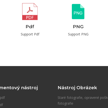
Pdf
PNG
Support Pdf
Support PNG
entový nástroj
Nástroj Obrázek
pdf
Staré fotografie, opravené poš
fotografie
df