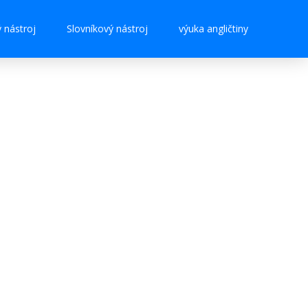
nástroj
Slovníkový nástroj
výuka angličtiny