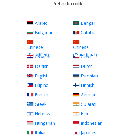
Pretvorba oblike
Arabic
Bengali
Bulgarian
Catalan
Chinese
Chinese
(Simplified)
(Traditional)
Croatian
Czech
Danish
Dutch
English
Estonian
Filipino
Finnish
French
German
Greek
Gujarati
Hebrew
Hindi
Hungarian
Indonesian
Italian
Japanese