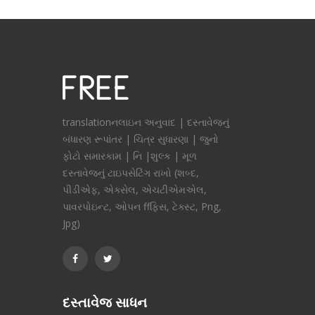
translationનલાઇન અનુવાદ | દસ્તાવેજનું
બંધારણ રૂપાંતર | ચિત્ર સુધારણા | જુનો
ફોટો સમારકામ | નિ |શુલ્ક | મૂળ
દસ્તાવેજનું ટાઇપસેટિંગ રાખો (શબ્દ,
પીડીએફ, એક્સેલ, એચટીએમએલ,
પાવરપોઇન્ટ, ઓપન ffફિસ, ટેક્સ્ટ, Png,
Jpg)
દસ્તાવેજ સાધન