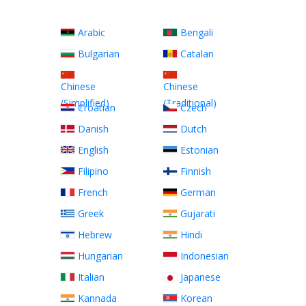
Arabic
Bengali
Bulgarian
Catalan
Chinese
Chinese
(Simplified)
(Traditional)
Croatian
Czech
Danish
Dutch
English
Estonian
Filipino
Finnish
French
German
Greek
Gujarati
Hebrew
Hindi
Hungarian
Indonesian
Italian
Japanese
Kannada
Korean