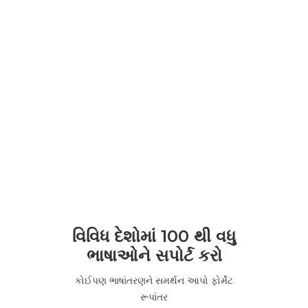
વિવિધ દેશોમાં 100 થી વધુ
ભાષાઓને સપોર્ટ કરો
કોઈપણ ભાષાંતરણને સમર્થન આપો ફોર્મેટ
રૂપાંતર