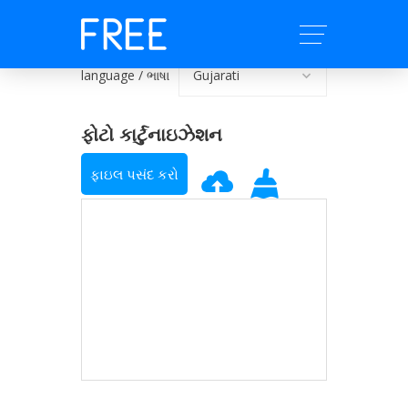
language / ભાષા
ફોટો કાર્ટુનાઇઝેશન
ફાઇલ પસંદ કરો