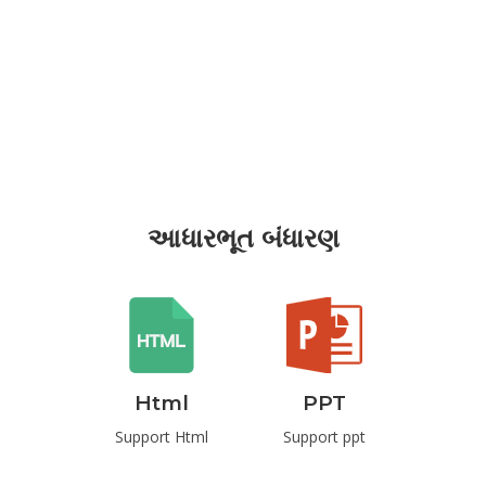
આધારભૂત બંધારણ
rd
Html
PPT
P
t Word
Support Html
Support ppt
Suppo