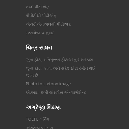
શબ્દ પીડીએફ
પીપીટીથી પીડીએફ
એચટીએમએલથી પીડીએફ
દસ્તાવેજ અનુવાદ
ચિત્ર સાધન
જુના ફોટા, ક્ષતિગ્રસ્ત ફોટાઓનું સમારકામ
જુના ફોટા, કાળા અને સફેદ ફોટા રંગીન થઈ
જાય છે
Photo to cartoon image
એ.આઇ. છબી લોસલેસ એન્લાર્જમેન્ટ
અંગ્રેજી શિક્ષણ
TOEFL લર્નિંગ
અંગ્રેજી પરીક્ષણ