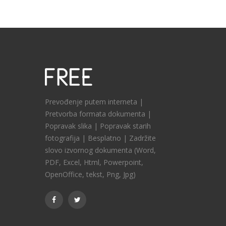
Prevođenje putem interneta |
Pretvorba formata dokumenta |
Popravak slika | Popravak starih
fotografija | Besplatno | Zadržite
slovo izvornog dokumenta (Word,
PDF, Excel, Html, Powerpoint,
OpenOffice, tekst, Png, Jpg)