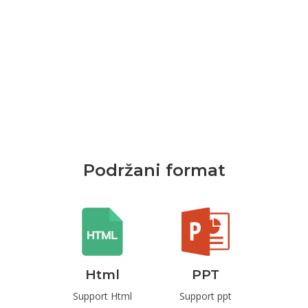
Podržani format
rd
Html
PPT
P
t Word
Support Html
Support ppt
Suppo