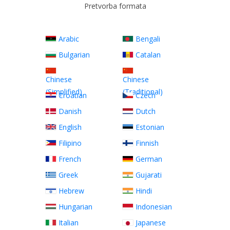
Pretvorba formata
Arabic
Bengali
Bulgarian
Catalan
Chinese
Chinese
(Simplified)
(Traditional)
Croatian
Czech
Danish
Dutch
English
Estonian
Filipino
Finnish
French
German
Greek
Gujarati
Hebrew
Hindi
Hungarian
Indonesian
Italian
Japanese