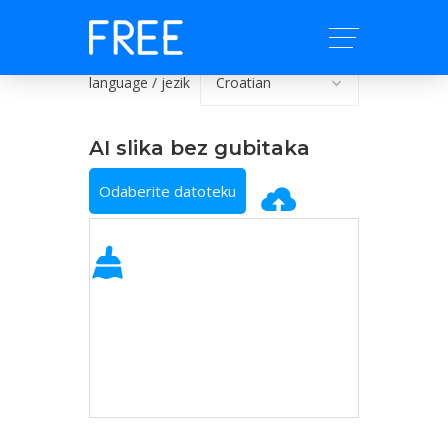
language / jezik
AI slika bez gubitaka
Odaberite datoteku