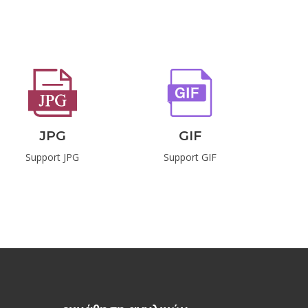
ή
JPG
GIF
Support JPG
Support GIF
S