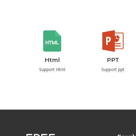
d
Html
PPT
ord
Support Html
Support ppt