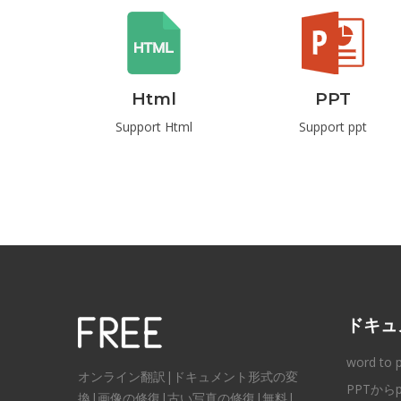
d
Html
PPT
ord
Support Html
Support ppt
ドキュ
word to 
オンライン翻訳|ドキュメント形式の変
PPTからp
換|画像の修復|古い写真の修復|無料|