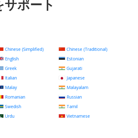
をサポート
Chinese (Simplified)
Chinese (Traditional)
English
Estonian
Greek
Gujarati
Italian
Japanese
Malay
Malayalam
Romanian
Russian
Swedish
Tamil
Urdu
Vietnamese