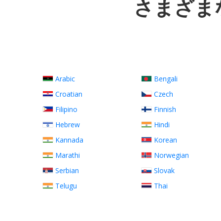
さまざま
Arabic
Bengali
Croatian
Czech
Filipino
Finnish
Hebrew
Hindi
Kannada
Korean
Marathi
Norwegian
Serbian
Slovak
Telugu
Thai