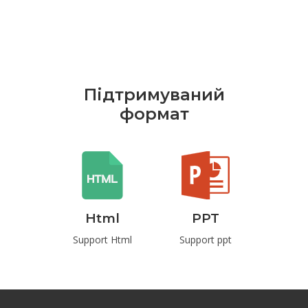
Підтримуваний
формат
rd
Html
PPT
P
t Word
Support Html
Support ppt
Suppo