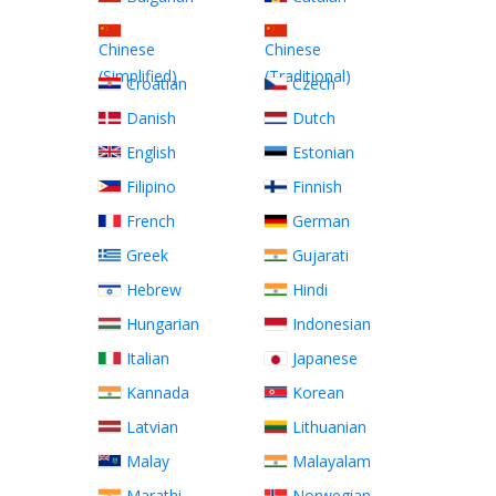
Chinese
Chinese
(Simplified)
(Traditional)
Croatian
Czech
Danish
Dutch
English
Estonian
Filipino
Finnish
French
German
Greek
Gujarati
Hebrew
Hindi
Hungarian
Indonesian
Italian
Japanese
Kannada
Korean
Latvian
Lithuanian
Malay
Malayalam
Marathi
Norwegian