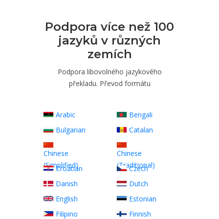
Podpora více než 100
jazyků v různých
zemích
Podpora libovolného jazykového
překladu. Převod formátu
Arabic
Bengali
Bulgarian
Catalan
Chinese
Chinese
(Simplified)
(Traditional)
Croatian
Czech
Danish
Dutch
English
Estonian
Filipino
Finnish