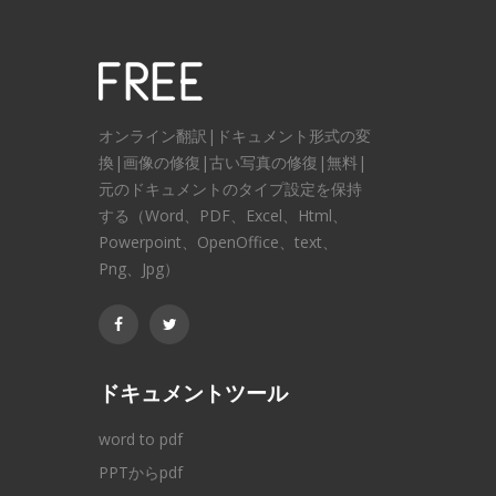
オンライン翻訳|ドキュメント形式の変
換|画像の修復|古い写真の修復|無料|
元のドキュメントのタイプ設定を保持
する（Word、PDF、Excel、Html、
Powerpoint、OpenOffice、text、
Png、Jpg）
ドキュメントツール
word to pdf
PPTからpdf