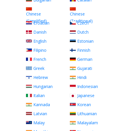
Chinese
Chinese
(Simplified)
(Traditional)
Croatian
Czech
Danish
Dutch
English
Estonian
Filipino
Finnish
French
German
Greek
Gujarati
Hebrew
Hindi
Hungarian
Indonesian
Italian
Japanese
Kannada
Korean
Latvian
Lithuanian
Malay
Malayalam