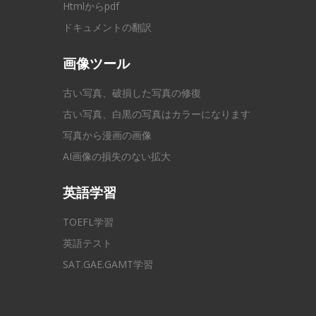
Htmlからpdf
ドキュメントの翻訳
画像ツール
古い写真、破損した写真の修復
古い写真、白黒の写真はカラーになります
写真から漫画の画像
AI画像の損失のない拡大
英語学習
TOEFL学習
英語テスト
SAT.GAE.GAMT学習