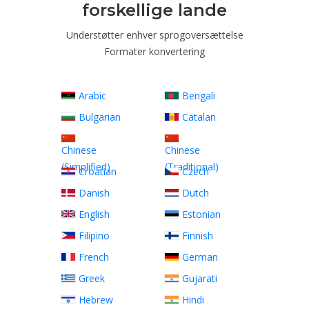
forskellige lande
Understøtter enhver sprogoversættelse
Formater konvertering
Arabic
Bengali
Bulgarian
Catalan
Chinese
Chinese
(Simplified)
(Traditional)
Croatian
Czech
Danish
Dutch
English
Estonian
Filipino
Finnish
French
German
Greek
Gujarati
Hebrew
Hindi