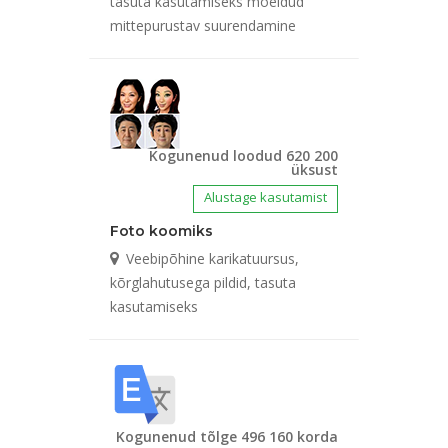
tasuta kasutamiseks mõeldud
mittepurustav suurendamine
Kogunenud loodud 620 200
üksust
Alustage kasutamist
Foto koomiks
Veebipõhine karikatuursus,
kõrglahutusega pildid, tasuta
kasutamiseks
Kogunenud tõlge 496 160 korda