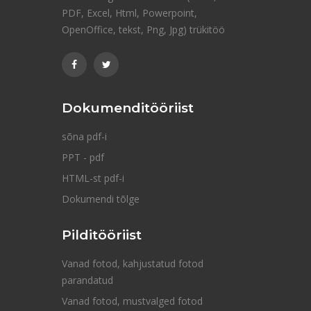
PDF, Excel, Html, Powerpoint,
OpenOffice, tekst, Png, Jpg) trükitöö
Dokumenditööriist
sõna pdf-i
PPT - pdf
HTML-st pdf-i
Dokumendi tõlge
Pilditööriist
Vanad fotod, kahjustatud fotod
parandatud
Vanad fotod, mustvalged fotod