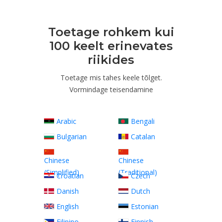
Toetage rohkem kui
100 keelt erinevates
riikides
Toetage mis tahes keele tõlget.
Vormindage teisendamine
Arabic
Bengali
Bulgarian
Catalan
Chinese
Chinese
(Simplified)
(Traditional)
Croatian
Czech
Danish
Dutch
English
Estonian
Filipino
Finnish