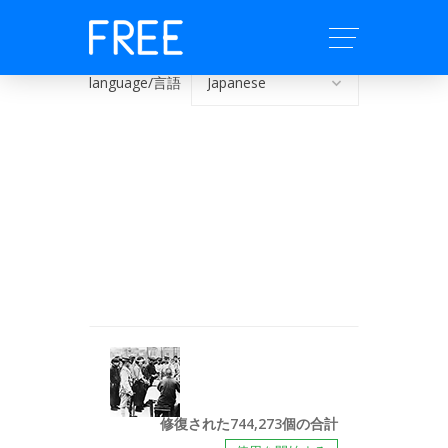
language/言語
修復された744,273個の合計