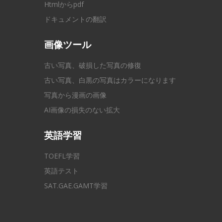
Htmlからpdf
ドキュメントの翻訳
画像ツール
古い写真、破損した写真の修復
古い写真、白黒の写真はカラーになります
写真から漫画の画像
AI画像の損失のない拡大
英語学習
TOEFL学習
英語テスト
SAT.GAE.GAMT学習