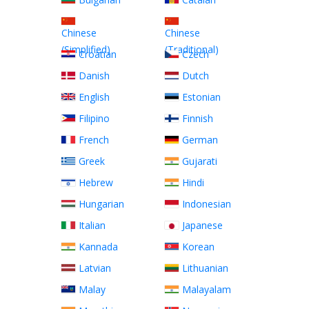
Chinese
Chinese
(Simplified)
(Traditional)
Croatian
Czech
Danish
Dutch
English
Estonian
Filipino
Finnish
French
German
Greek
Gujarati
Hebrew
Hindi
Hungarian
Indonesian
Italian
Japanese
Kannada
Korean
Latvian
Lithuanian
Malay
Malayalam