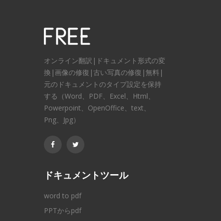
オンライン翻訳|ドキュメント形式の変
換|画像の修復|古い写真の修復|無料|
元のドキュメントのタイプ設定を保持
する（Word、PDF、Excel、Html、
Powerpoint、OpenOffice、text、
Png、Jpg）
ドキュメントツール
word to pdf
PPTからpdf