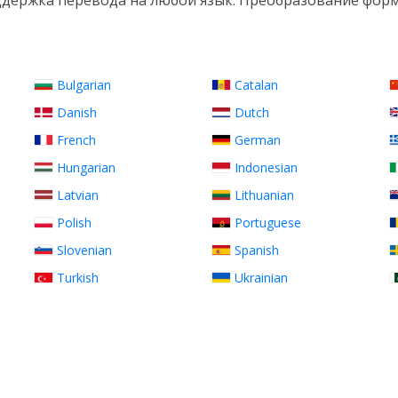
держка перевода на любой язык. Преобразование фор
Bulgarian
Catalan
Danish
Dutch
French
German
Hungarian
Indonesian
Latvian
Lithuanian
Polish
Portuguese
Slovenian
Spanish
Turkish
Ukrainian