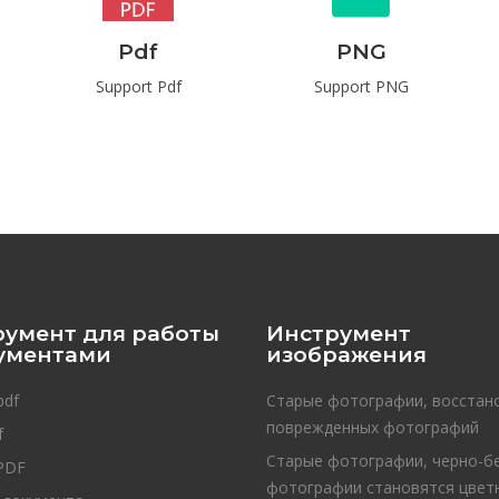
Pdf
PNG
Support Pdf
Support PNG
румент для работы
Инструмент
кументами
изображения
pdf
Старые фотографии, восстан
поврежденных фотографий
f
Старые фотографии, черно-б
PDF
фотографии становятся цвет